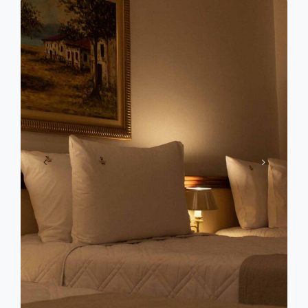
Aipim frito
Bolinho de feijoada
Pastel de queijo
Banana empanada
Caldinho de feijão
SOBREMESAS
Pudim tradicional
Cuscuz de tapioca
Queijadinha
Doces caseiros
Cocada cremosa
Frutas laminadas
_______________________