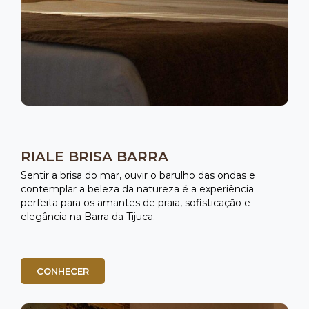
Salpicão de frango
PRATOS PRINCIPAIS
Feijoada completa
Lombinho suíno
Costelinha suína
Carne-seca
Linguiça de paio
Linguiça calabresa
Frango grelhado
Escalope acebolado
RIALE BRISA BARRA
GUARNIÇÕES
Arroz branco
Arroz integral
Sentir a brisa do mar, ouvir o barulho das ondas e
Couve à mineira
contemplar a beleza da natureza é a experiência
Farofa completa
perfeita para os amantes de praia, sofisticação e
Legumes cozidos
elegância na Barra da Tijuca.
Massa penne
ACOMPANHAMENTOS TRADICIONAIS
Laranja
laminada
CONHECER
Torresmo
Linguiça fina acebolada