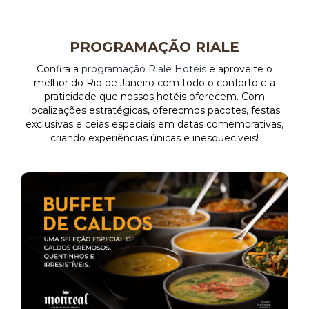
GALERIA RIALE BRISA BARRA
PACOTES
PROGRAMAÇÃO RIALE
Confira a
programação Riale Hotéis
e aproveite o
GALERIA RIALE IMPERIAL FLAMENGO
CADASTRO
melhor do Rio de Janeiro com todo o conforto e a
praticidade que nossos hotéis oferecem. Com
localizações estratégicas, oferecmos pacotes, festas
GALERIA RIALE VILAMAR COPACABANA
CADASTRO SEM FATURAMENTO
CONTATO
exclusivas e ceias especiais em datas comemorativas,
criando experiências únicas e inesquecíveis!
CADASTRO COM FATURAMENTO
PRÉ CHECK-IN