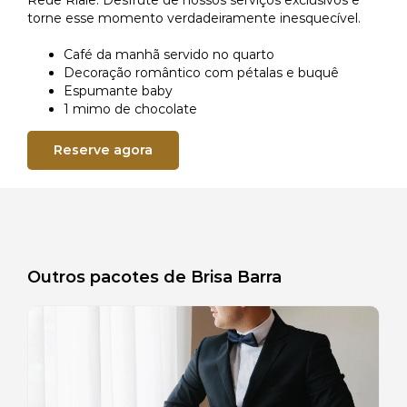
Rede Riale. Desfrute de nossos serviços exclusivos e
torne esse momento verdadeiramente inesquecível.
GALERIA RIALE BRISA BARRA
PACOTES
Café da manhã servido no quarto
Decoração romântico com pétalas e buquê
Espumante baby
GALERIA RIALE IMPERIAL FLAMENGO
CADASTRO
1 mimo de chocolate
Reserve agora
GALERIA RIALE VILAMAR COPACABANA
CADASTRO SEM FATURAMENTO
CONTATO
CADASTRO COM FATURAMENTO
PRÉ CHECK-IN
Outros pacotes de Brisa Barra