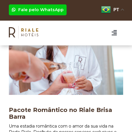
Ir
para
Fale pelo WhatsApp
PT
o
conteúdo
Toggle
Naviga
HOTÉIS
RIALE BRISA BARRA
EVENTOS
RIALE IMPERIAL FLAMENGO
PROGRAMAÇÃO
RIALE VILAMAR COPACABANA
GRUPOS
Pacote Romântico no Riale Brisa
Barra
Uma estadia romântica com o amor da sua vida na
FOTOS