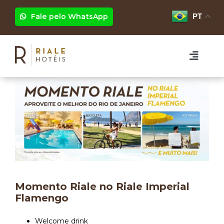
Ir
para
Fale pelo WhatsApp
PT
o
conteúdo
Toggle
Naviga
HOTÉIS
RIALE BRISA BARRA
EVENTOS
RIALE IMPERIAL FLAMENGO
PROGRAMAÇÃO
RIALE VILAMAR COPACABANA
GRUPOS
Momento Riale no Riale Imperial
Flamengo
FOTOS
Welcome drink