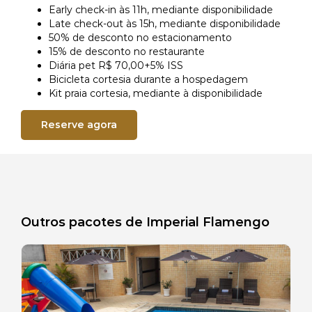
Early check-in às 11h, mediante disponibilidade
Late check-out às 15h, mediante disponibilidade
GALERIA RIALE BRISA BARRA
PACOTES
50% de desconto no estacionamento
15% de desconto no restaurante
Diária pet R$ 70,00+5% ISS
GALERIA RIALE IMPERIAL FLAMENGO
CADASTRO
Bicicleta cortesia durante a hospedagem
Kit praia cortesia, mediante à disponibilidade
GALERIA RIALE VILAMAR COPACABANA
CADASTRO SEM FATURAMENTO
Reserve agora
CONTATO
CADASTRO COM FATURAMENTO
PRÉ CHECK-IN
Outros pacotes de Imperial Flamengo