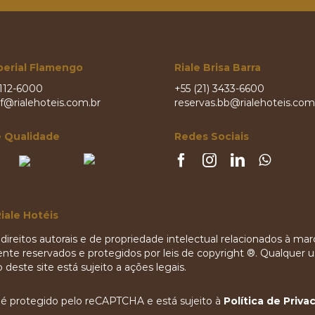
perial Flamengo
Riale Brisa Barra
2112-6000
+55 (21) 3433-6600
if@rialehoteis.com.br
reservas.bb@rialehoteis.com
e Qualidade
Redes Sociais
iale Hotéis
direitos autorais e de propriedade intelectual relacionados à ma
nte reservados e protegidos por leis de copyright ®. Qualquer u
deste site está sujeito a ações legais.
e é protegido pelo reCAPTCHA e está sujeito à
Política de Priva