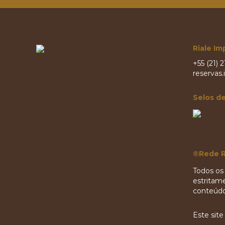
Riale Im
+55 (21) 
reservas.
Selos d
®Rede R
Todos os 
estritame
conteúdo 
Este sit