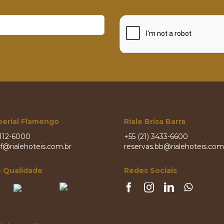
perial Flamengo
Riale Brisa Barra
2112-6000
+55 (21) 3433-6600
if@rialehoteis.com.br
reservas.bb@rialehoteis.com
e Qualidade
Redes Sociais