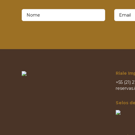
Riale Im
+55 (21) 
reservas.
Selos d