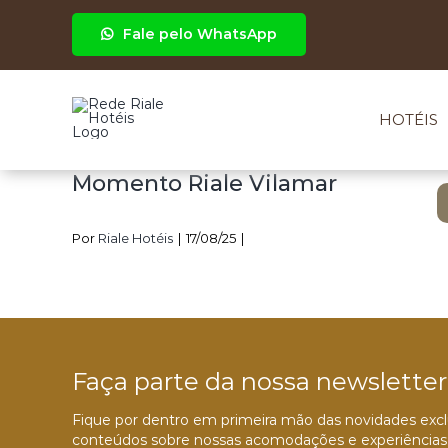
Ir
para
Fale pelo WhatsApp
o
conteúdo
HOTÉIS
Momento Riale Vilamar
Por
Riale Hotéis
|
17/08/25
|
Faça parte da nossa newsletter
Fique por dentro em primeira mão das novidades exclu
conteúdos sobre nossas acomodações e experiências