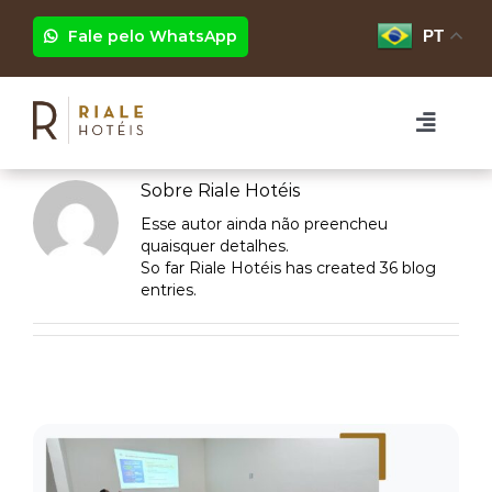
Ir
para
Fale pelo WhatsApp
PT
o
conteúdo
Toggle
Naviga
HOTÉIS
Sobre
Riale Hotéis
Esse autor ainda não preencheu
quaisquer detalhes.
RIALE BRISA BARRA
EVENTOS
So far Riale Hotéis has created 36 blog
entries.
RIALE IMPERIAL FLAMENGO
PROGRAMAÇÃO
RIALE VILAMAR COPACABANA
GRUPOS
FOTOS