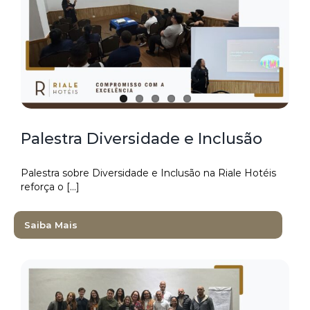
GALERIA RIALE BRISA BARRA
PACOTES
GALERIA RIALE IMPERIAL FLAMENGO
CADASTRO
GALERIA RIALE VILAMAR COPACABANA
CADASTRO SEM FATURAMENTO
CONTATO
Palestra Diversidade e Inclusão
CADASTRO COM FATURAMENTO
PRÉ CHECK-IN
Palestra sobre Diversidade e Inclusão na Riale Hotéis
reforça o [...]
Saiba Mais