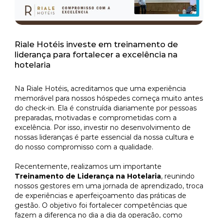
GALERIA RIALE BR
PA
Riale Hotéis investe em treinamento de
liderança para fortalecer a excelência na
GALERIA RIALE IMPER
CAD
hotelaria
GALERIA RIALE VILAM
CADASTRO SEM FATUR
CO
Na Riale Hotéis, acreditamos que uma experiência
memorável para nossos hóspedes começa muito antes
do check-in. Ela é construída diariamente por pessoas
preparadas, motivadas e comprometidas com a
CADASTRO COM FATUR
PRÉ C
excelência. Por isso, investir no desenvolvimento de
nossas lideranças é parte essencial da nossa cultura e
do nosso compromisso com a qualidade.
Recentemente, realizamos um importante
Treinamento de Liderança na Hotelaria
, reunindo
nossos gestores em uma jornada de aprendizado, troca
de experiências e aperfeiçoamento das práticas de
gestão. O objetivo foi fortalecer competências que
fazem a diferença no dia a dia da operação, como