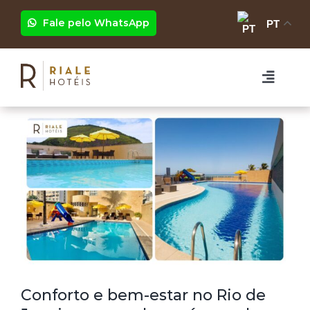
Ir
para
Fale pelo WhatsApp
PT
o
conteúdo
Toggle
Naviga
HOTÉIS
RIALE BRISA BARRA
EVENTOS
RIALE IMPERIAL FLAMENGO
PROGRAMAÇÃO
RIALE VILAMAR COPACABANA
GRUPOS
Conforto e bem-estar no Rio de
FOTOS