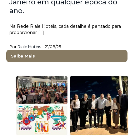
Janeiro em qualquer época do
ano.
GALERIA RIALE BRISA BARRA
PACOTES
Na Rede Riale Hotéis, cada detalhe é pensado para
proporcionar [...]
GALERIA RIALE IMPERIAL FLAMENGO
CADASTRO
Por
Riale Hotéis
|
21/08/25
|
GALERIA RIALE VILAMAR COPACABANA
CADASTRO SEM FATURAMENTO
CONTATO
Saiba Mais
CADASTRO COM FATURAMENTO
PRÉ CHECK-IN