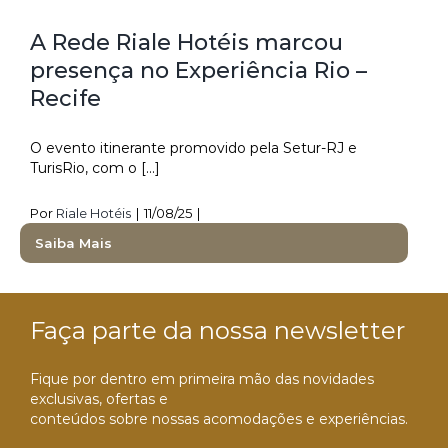
A Rede Riale Hotéis marcou
presença no Experiência Rio –
Recife
O evento itinerante promovido pela Setur-RJ e
TurisRio, com o [...]
Por
Riale Hotéis
|
11/08/25
|
Saiba Mais
Faça parte da nossa newsletter
Fique por dentro em primeira mão das novidades
exclusivas, ofertas e
conteúdos sobre nossas acomodações e experiências.