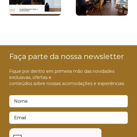
ade
vinhos
Salarial de
o
Restaurante
Mulheres
Peregrino
e Homens
– 1º
Semestre
2026
Faça parte da nossa newsletter
Fique por dentro em primeira mão das novidades
exclusivas, ofertas e
conteúdos sobre nossas acomodações e experiências.