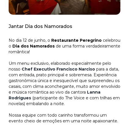
GALERIA RIALE BRISA BARRA
PACOTES
Jantar Dia dos Namorados
GALERIA RIALE IMPERIAL FLAMENGO
CADASTRO
No dia 12 de junho, o
Restaurante Peregrino
celebrou
o
Dia dos Namorados
de uma forma verdadeiramente
GALERIA RIALE VILAMAR COPACABANA
CADASTRO SEM FATURAMENTO
CONTATO
romântica!
Um menu exclusivo, elaborado especialmente pelo
nosso
Chef Executivo Francisco Narciso
para a data,
CADASTRO COM FATURAMENTO
PRÉ CHECK-IN
com entrada, prato principal e sobremesa. Experiência
gastronômica única e inesquecível que surpreendeu os
casais, com clima aconchegante, muito amor envolvido
e música romântica ao vivo da cantora
Lanna
Rodrigues
(participante do The Voice e com trilhas em
novelas) embalando a noite.
Nossa equipe com todo carinho transformou um
evento cheio de emoções em uma noite apaixonante.