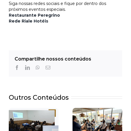
Siga nossas redes sociais e fique por dentro dos
próximos eventos especiais.
Restaurante Peregrino
Rede Riale Hotéis
Compartilhe nossos conteúdos
Facebook
LinkedIn
WhatsApp
E-
mail
Relatório
de
Outros Conteúdos
Transparê
Harmonização
e
com
Igualdade